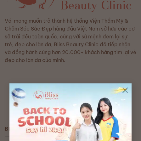
Với mong muốn trở thành hệ thống Viện Thẩm Mỹ &
Chăm Sóc Sắc Đẹp hàng đầu Việt Nam sở hữu các cơ
sở trải đều toàn quốc, cùng với sứ mệnh đem lại sự
trẻ, đẹp cho làn da, Bliss Beauty Clinic đã tiếp nhận
và đồng hành cùng hơn 20.000+ khách hàng tìm lại vẻ
đẹp cho làn da của mình.
×
BLISS BEAUTY CLINIC