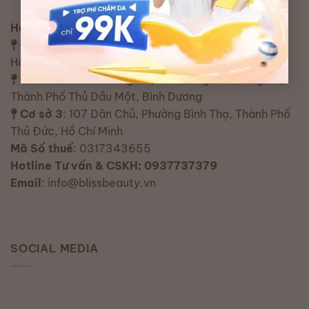
Hệ thống cơ sở
Cơ sở 1
: 366A17 Phan Văn Trị, Phường 5, Gò Vấp,
Hồ Chí Minh
Cơ sở 2
: 188A Đường 30/4, Phường Chánh Nghĩa,
Thành Phố Thủ Dầu Một, Bình Dương
Cơ sở 3
: 107 Dân Chủ, Phường Bình Thọ, Thành Phố
Thủ Đức, Hồ Chí Minh
Mã Số thuế
: 0317343655
Hotline Tư vấn & CSKH: 0937737379
Email
: info@blissbeauty.vn
SOCIAL MEDIA