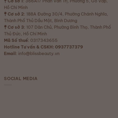
Cơ sở 1
: 366A17 Phan Văn Trị, Phường 5, Gò Vấp,
Hồ Chí Minh
Cơ sở 2
: 188A Đường 30/4, Phường Chánh Nghĩa,
Thành Phố Thủ Dầu Một, Bình Dương
Cơ sở 3
: 107 Dân Chủ, Phường Bình Thọ, Thành Phố
Thủ Đức, Hồ Chí Minh
Mã Số thuế
: 0317343655
Hotline Tư vấn & CSKH: 0937737379
Email
: info@blissbeauty.vn
SOCIAL MEDIA