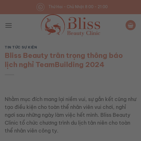
Skip
Thứ Hai - Chủ Nhật 8:00 - 21:00
to
content
TIN TỨC SỰ KIỆN
Bliss Beauty trân trọng thông báo
lịch nghỉ TeamBuilding 2024
Nhằm mục đích mang lại niềm vui, sự gắn kết cũng như
tạo điều kiện cho toàn thể nhân viên vui chơi, nghỉ
ngơi sau những ngày làm việc hết mình. Bliss Beauty
Clinic tổ chức chương trình du lịch tân niên cho toàn
thể nhân viên công ty.