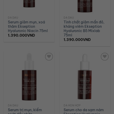
DA DẦU
DA DẦU
Serum giảm mụn, xoá
Tinh chất giảm mẩn đỏ,
thâm Ekseption
kháng viêm Ekseption
Hyaluronic Niacin 75ml
Hyaluronic B5 Mixlab
75ml
1.390.000
VND
1.390.000
VND
Add to
Add to
wishlist
wishlist
DA DẦU
DA HỖN HỢP
Serum trị mụn, kiểm
Serum cho da sạm nám