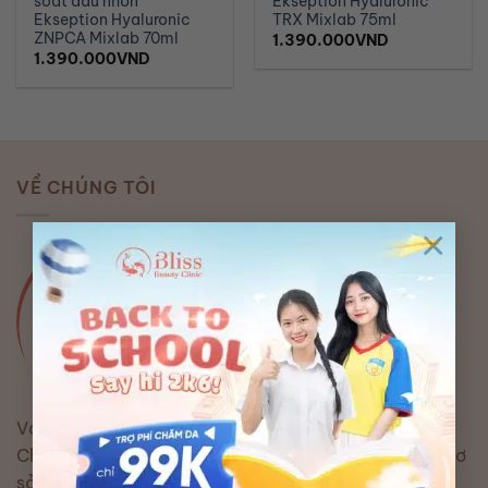
soát dầu nhờn
Ekseption Hyaluronic
Ekseption Hyaluronic
TRX Mixlab 75ml
ZNPCA Mixlab 70ml
1.390.000
VND
1.390.000
VND
VỀ CHÚNG TÔI
×
Với mong muốn trở thành hệ thống Viện Thẩm Mỹ &
Chăm Sóc Sắc Đẹp hàng đầu Việt Nam sở hữu các cơ
sở trải đều toàn quốc, cùng với sứ mệnh đem lại sự