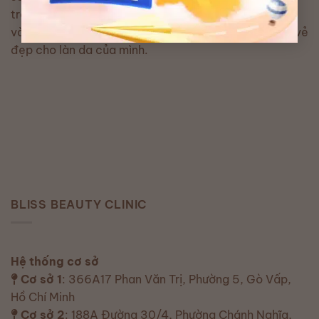
trẻ, đẹp cho làn da, Bliss Beauty Clinic đã tiếp nhận
và đồng hành cùng hơn 20.000+ khách hàng tìm lại vẻ
đẹp cho làn da của mình.
BLISS BEAUTY CLINIC
Hệ thống cơ sở
Cơ sở 1
: 366A17 Phan Văn Trị, Phường 5, Gò Vấp,
Hồ Chí Minh
Cơ sở 2
: 188A Đường 30/4, Phường Chánh Nghĩa,