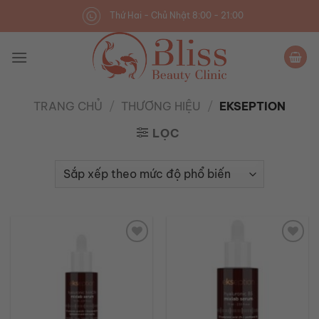
Skip
Thứ Hai - Chủ Nhật 8:00 - 21:00
to
content
TRANG CHỦ
/
THƯƠNG HIỆU
/
EKSEPTION
LỌC
Add to
Add to
wishlist
wishlist