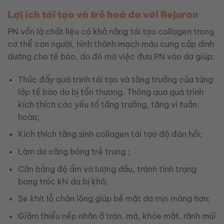
Lợi ích tái tạo và trẻ hoá da với Rejuran
PN vốn là chất liệu có khả năng tái tạo collagen trong
cơ thể con người, hình thành mạch máu cung cấp dinh
dưỡng cho tế bào, do đó mà việc đưa PN vào da giúp:
Thúc đẩy quá trình tái tạo và tăng trưởng của từng
lớp tế bào da bị tổn thương. Thông qua quá trình
kích thích các yếu tố tăng trưởng, tăng vi tuần
hoàn;
Kích thích tăng sinh collagen tái tạo độ đàn hồi;
Làm da căng bóng trẻ trung ;
Cân bằng độ ẩm và lượng dầu, tránh tình trạng
bong tróc khi da bị khô;
Se khít lỗ chân lông giúp bề mặt da mịn màng hơn;
Giảm thiểu nếp nhăn ở trán, má, khóe mắt, rãnh múi