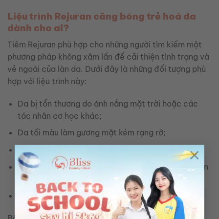
Liệu trình Rejuran căng bóng trẻ hoá da
dành cho ai?
Tiêm Rejuran phù hợp cho những người tìm kiếm một
phương pháp không xâm lấn để cải thiện tình trạng và
vẻ ngoài của làn da. Dưới đây là những đối tượng phù
hợp với liệu trình này:
Da bị tổn thương do ánh nắng mặt trời hoặc các
tác nhân cơ học khác;
Da tối màu làm gương mặt kém rạng rỡ;
×
Da sần sùi, có lỗ chân lông to;
Da có các dấu hiệu lão hóa như nếp nhăn, kém đàn
hồi, chảy xệ;
Da nhiều mụn, sẹo, viêm
Bất kể giới tính, độ tuổi, tình trạng của bạn là gì,