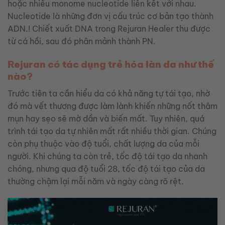
hoặc nhiều monome nucleotide liên kết với nhau.
Nucleotide là những đơn vị cấu trúc cơ bản tạo thành
ADN.! Chiết xuất DNA trong Rejuran Healer thu được
từ cá hồi, sau đó phân mảnh thành PN.
Rejuran có tác dụng trẻ hóa làn da như thế
nào?
Trước tiên ta cần hiểu da có khả năng tự tái tạo, nhờ
đó mà vết thương được làm lành khiến những nốt thâm
mụn hay sẹo sẽ mờ dần và biến mất. Tuy nhiên, quá
trình tái tạo da tự nhiên mất rất nhiều thời gian. Chúng
còn phụ thuộc vào độ tuổi, chất lượng da của mỗi
người. Khi chúng ta còn trẻ, tốc độ tái tạo da nhanh
chóng, nhưng qua độ tuổi 28, tốc độ tái tạo của da
thường chậm lại mỗi năm và ngày càng rõ rệt.