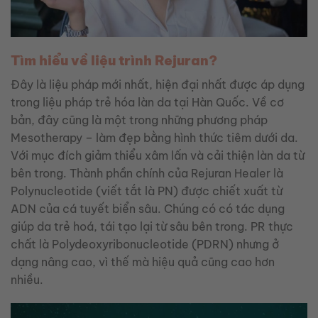
Tìm hiểu về liệu trình Rejuran?
Đây là liệu pháp mới nhất, hiện đại nhất được áp dụng
trong liệu pháp trẻ hóa làn da tại Hàn Quốc. Về cơ
bản, đây cũng là một trong những phương pháp
Mesotherapy – làm đẹp bằng hình thức tiêm dưới da.
Với mục đích giảm thiểu xâm lấn và cải thiện làn da từ
bên trong. Thành phần chính của Rejuran Healer là
Polynucleotide (viết tắt là PN) được chiết xuất từ
ADN của cá tuyết biển sâu. Chúng có có tác dụng
giúp da trẻ hoá, tái tạo lại từ sâu bên trong. PR thực
chất là Polydeoxyribonucleotide (PDRN) nhưng ở
dạng nâng cao, vì thế mà hiệu quả cũng cao hơn
nhiều.