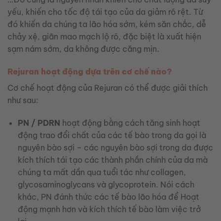
yếu, khiến cho tốc độ tái tạo của da giảm rõ rệt. Từ
đó khiến da chúng ta lão hóa sớm, kém săn chắc, dễ
chảy xệ, giãn mao mạch lộ rõ, đặc biệt là xuất hiện
sạm nám sớm, da không được căng mịn.
Rejuran hoạt động dựa trên cơ chế nào?
Cơ chế hoạt động của Rejuran có thể được giải thích
như sau:
PN / PDRN
hoạt động bằng cách tăng sinh hoạt
động trao đổi chất của các tế bào trong da gọi là
nguyên bào sợi – các nguyên bào sợi trong da được
kích thích tái tạo các thành phần chính của da mà
chúng ta mất dần qua tuổi tác như collagen,
glycosaminoglycans và glycoprotein. Nói cách
khác, PN đánh thức các tế bào lão hóa để Hoạt
động mạnh hơn và kích thích tế bào làm việc trở