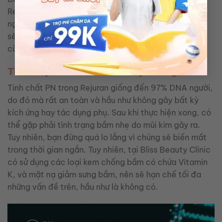
Rejuran cũng là một liệu pháp tuyệt vời. Với những
người trẻ tuổi, phương pháp thẩm mỹ với Rejuran này
sẽ giúp ngăn chặn và trì hoãn quá trình lão hóa vô
cùng hữu hiệu.
Tiêm Rejuran có an toàn hay không?
Tinh chất PN trong Rejuran giống đến 97% DNA người,
do đó mà rất an toàn và hầu như không gây bất kỳ
kích ứng hay tác dụng phụ. Sau khi thực hiện xong, có
thể gặp phải tình trạng bầm nhẹ do mũi kim gây ra.
Tuy nhiên, bạn đừng quá lo lắng vì chúng sẽ biến mất
trong thời gian ngắn. Tuy nhiên, tại Bliss Beauty Clinic
có sử dụng các loại kem chống bầm có chứa Vitamin
K, và mặt nạ giảm sưng bầm, nên sẽ hạn chế tối đa
những vấn đề trên, hầu như là không có.