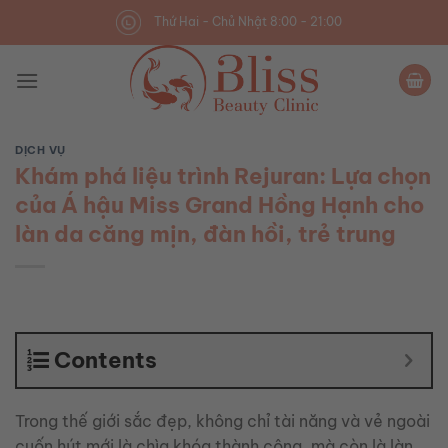
Skip
Thứ Hai - Chủ Nhật 8:00 - 21:00
to
content
DỊCH VỤ
Khám phá liệu trình Rejuran: Lựa chọn
của Á hậu Miss Grand Hồng Hạnh cho
làn da căng mịn, đàn hồi, trẻ trung
Contents
Trong thế giới sắc đẹp, không chỉ tài năng và vẻ ngoài
cuốn hút mới là chìa khóa thành công, mà còn là làn