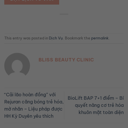
This entry was posted in
Dịch Vụ
. Bookmark the
permalink
.
BLISS BEAUTY CLINIC
“Cải lão hoàn đồng” với
BioLift BAP 7+1 điểm – Bí
Rejuran căng bóng trẻ hóa,
quyết nâng cơ trẻ hóa
mờ nhăn – Liệu pháp được
khuôn mặt toàn diện
HH Kỳ Duyên yêu thích