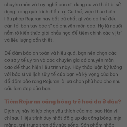
chuyên môn và tay nghề bác sĩ, dụng cụ và thiết bị sử
dụng trong quá trình điều trị. Cụ thể, việc thực hiện
liệu pháp Rejuran hay bất cứ chất gì vào cơ thể đều
cần tới bàn tay bác sĩ có chuyên môn cao. Họ là người
nắm rõ kiến thức giải phẫu học để tiêm chính xác vị trí
và liều lượng cần thiết.
Để đảm bảo an toàn và hiệu quả, bạn nên chọn các
cơ sở y tế uy tín và các chuyên gia có chuyên môn
cao để thực hiện liệu trình này. Hãy thảo luận kỹ lưỡng
với bác sĩ về lịch sử y tế của bạn và kỳ vọng của bạn
để đảm bảo rằng Rejuran là lựa chọn phù hợp cho nhu
cầu làm đẹp của bạn.
Tiêm Rejuran căng bóng trẻ hoá da ở đâu?
Dịch vụ này là lựa chọn yêu thích của mọi sao Hàn vì
chỉ sau 1 liệu trình duy nhất đã giúp da căng bóng, mịn
màng, trẻ trung tràn đầy sức sống. Sản phẩm nhập