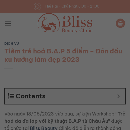
Skip
Thứ Hai - Chủ Nhật 8:00 - 21:00
to
content
DỊCH VỤ
Tiêm trẻ hoá B.A.P 5 điểm – Đón đầu
xu hướng làm đẹp 2023
Contents
Vào ngày 18/06/2023 vừa qua, sự kiện Workshop
“T
rẻ
hoá da đa lớp với kỹ thuật B.A.P từ Châu Âu”
được
tổ chức tại
Bliss Beauty
Clinic đã diễn ra thành công