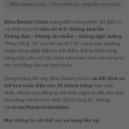
(Bliss Beauty Clinic – Tái sinh làn da, nâng tầm nhan sắc)
Bliss Beauty Clinic
mang đến những phác đồ điều trị
cá nhân hóa với
tiêu chí 4.0: Không xâm lấn –
Không đau – Không tái nhiễm – Không nghỉ dưỡng.
“Phục Hồi & Tái Tạo làn da Hư Tổn” cùng các phương
pháp công nghệ điều trị dứt điểm. Đồng hành cùng
hàng triệu phụ nữ Việt Nam trên hành trình tìm lại sự tự
tin, sự thăng tiến và hạnh phúc.
Trong tháng 06 này, Bliss Beauty Clinic
ưu đãi dịch vụ
trẻ hoá toàn diện cho 30 khách hàng
may mắn
nhất. Nhanh tay đăng ký để nhận ngay ưu đãi đón đầu
xu hướng trẻ hoá hot nhất 2023 cùng Dr. Sương
tại:
m.me/Nangcotrehoabliss
.
Mọi thông tin chi tiết xin vui lòng liên hệ: