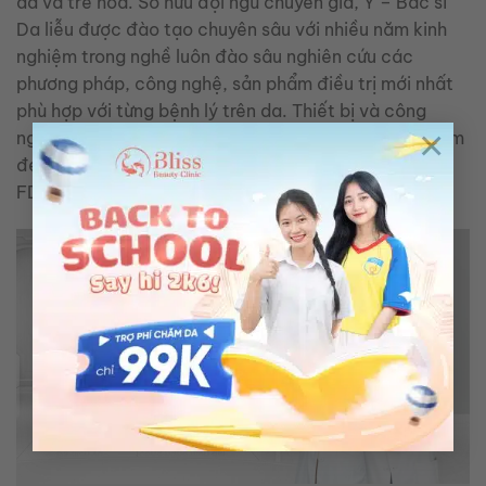
da và trẻ hoá. Sở hữu đội ngũ chuyên gia, Y – Bác sĩ
Da liễu được đào tạo chuyên sâu với nhiều năm kinh
nghiệm trong nghề luôn đào sâu nghiên cứu các
phương pháp, công nghệ, sản phẩm điều trị mới nhất
phù hợp với từng bệnh lý trên da. Thiết bị và công
×
nghệ làm đẹp được nhập khẩu từ các cường quốc làm
đẹp: Mỹ, Canada, Hàn Quốc, Nhật Bản,…đạt chuẩn
FDA Hoa Kỳ và Bộ Y Tế chứng nhận.