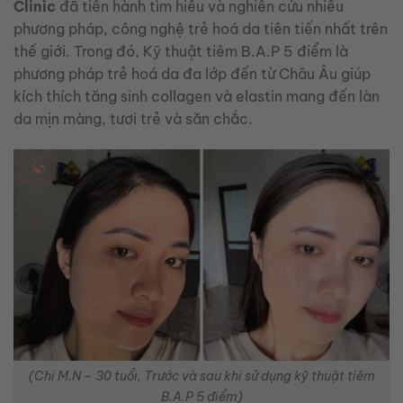
Clinic
đã tiến hành tìm hiểu và nghiên cứu nhiều
phương pháp, công nghệ trẻ hoá da tiên tiến nhất trên
thế giới. Trong đó, Kỹ thuật tiêm B.A.P 5 điểm là
phương pháp trẻ hoá da đa lớp đến từ Châu Âu giúp
kích thích tăng sinh collagen và elastin mang đến làn
da mịn màng, tươi trẻ và săn chắc.
(Chi M.N – 30 tuổi, Trước và sau khi sử dụng kỹ thuật tiêm
B.A.P 5 điểm)