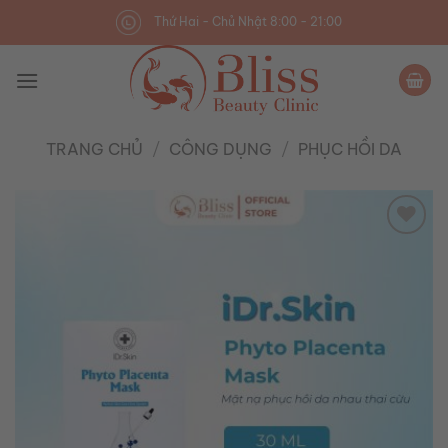
Skip
Thứ Hai - Chủ Nhật 8:00 - 21:00
to
content
TRANG CHỦ
/
CÔNG DỤNG
/
PHỤC HỒI DA
Add to
wishlist