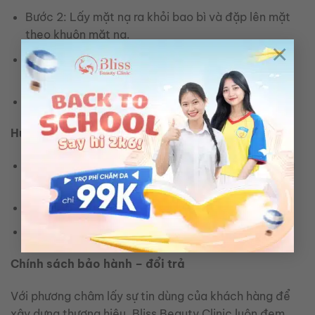
Bước 2: Lấy mặt nạ ra khỏi bao bì và đặp lên mặt
theo khuôn mặt nạ.
×
Bước 3: Ấn nhẹ mặt nạ vào khuôn mặt để mặt nạ
dính đều.
Bước 4: Tháo mặt nạ sau 15-20 phút sử dụng.
Hướng dẫn bảo quản
Bảo quản nơi khô ráo, thoáng mát, tránh ánh nắng
trực tiếp.
Tránh xa tầm tay trẻ em.
Đậy nắp kín sau khi sử dụng.
Chính sách bảo hành – đổi trả
Với phương châm lấy sự tin dùng của khách hàng để
xây dựng thương hiệu.
Bliss Beauty Clinic luôn đem