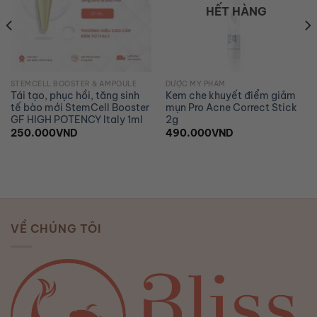
wishlist
wishlist
HẾT HÀNG
STEMCELL BOOSTER & AMPOULE
DƯỢC MỸ PHẨM
Tái tạo, phục hồi, tăng sinh
Kem che khuyết điểm giảm
tế bào mới StemCell Booster
mụn Pro Acne Correct Stick
GF HIGH POTENCY Italy 1ml
2g
250.000
VND
490.000
VND
VỀ CHÚNG TÔI