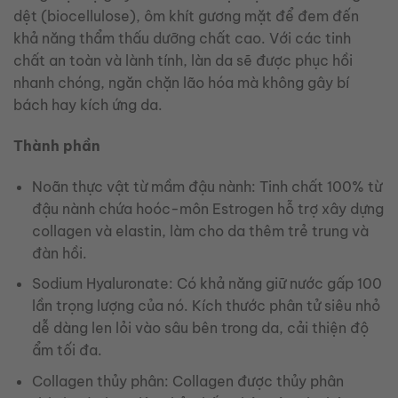
dệt (biocellulose), ôm khít gương mặt để đem đến
khả năng thẩm thấu dưỡng chất cao. Với các tinh
chất an toàn và lành tính, làn da sẽ được phục hồi
nhanh chóng, ngăn chặn lão hóa mà không gây bí
bách hay kích ứng da.
Thành phần
Noãn thực vật từ mầm đậu nành: Tinh chất 100% từ
đậu nành chứa hoóc-môn Estrogen hỗ trợ xây dựng
collagen và elastin, làm cho da thêm trẻ trung và
đàn hồi.
Sodium Hyaluronate: Có khả năng giữ nước gấp 100
lần trọng lượng của nó. Kích thước phân tử siêu nhỏ
dễ dàng len lỏi vào sâu bên trong da, cải thiện độ
ẩm tối đa.
Collagen thủy phân: Collagen được thủy phân