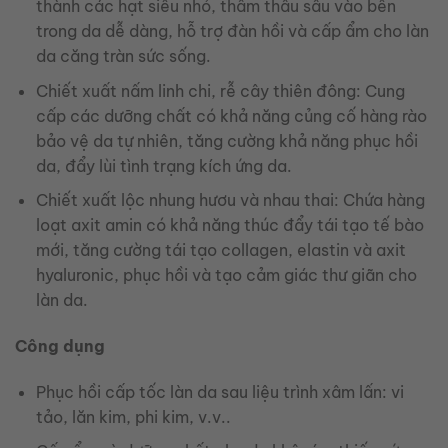
thành các hạt siêu nhỏ, thấm thâu sâu vào bên
trong da dễ dàng, hỗ trợ đàn hồi và cấp ẩm cho làn
da căng tràn sức sống.
Chiết xuất nấm linh chi, rễ cây thiên đông: Cung
cấp các dưỡng chất có khả năng củng cố hàng rào
bảo vệ da tự nhiên, tăng cường khả năng phục hồi
da, đẩy lùi tình trạng kích ứng da.
Chiết xuất lộc nhung hươu và nhau thai: Chứa hàng
loạt axit amin có khả năng thúc đẩy tái tạo tế bào
mới, tăng cường tái tạo collagen, elastin và axit
hyaluronic, phục hồi và tạo cảm giác thư giãn cho
làn da.
Công dụng
Phục hồi cấp tốc làn da sau liệu trình xâm lấn: vi
tảo, lăn kim, phi kim, v.v..