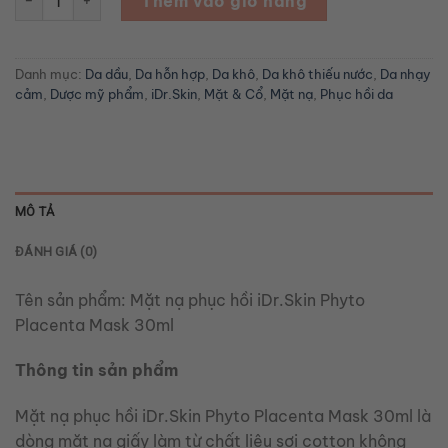
Thêm vào giỏ hàng
Danh mục:
Da dầu
,
Da hỗn hợp
,
Da khô
,
Da khô thiếu nước
,
Da nhạy
cảm
,
Dược mỹ phẩm
,
iDr.Skin
,
Mặt & Cổ
,
Mặt nạ
,
Phục hồi da
MÔ TẢ
ĐÁNH GIÁ (0)
Tên sản phẩm:
Mặt nạ phục hồi iDr.Skin Phyto
Placenta Mask 30ml
Thông tin sản phẩm
Mặt nạ phục hồi iDr.Skin Phyto Placenta Mask 30ml là
dòng mặt nạ giấy làm từ chất liệu sợi cotton không