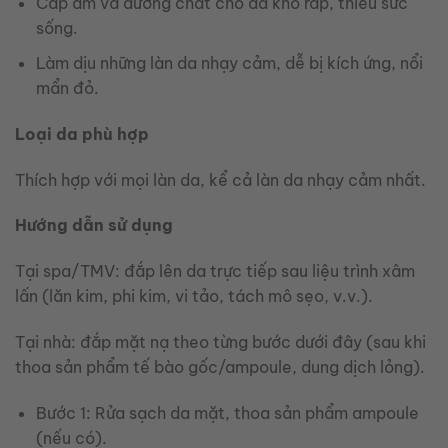
Cấp ẩm và dưỡng chất cho da khô ráp, thiếu sức
sống.
Làm dịu những làn da nhạy cảm, dễ bị kích ứng, nổi
mẩn đỏ.
Loại da phù hợp
Thích hợp với mọi làn da, kể cả làn da nhạy cảm nhất.
Hướng dẫn sử dụng
Tại spa/TMV: đắp lên da trực tiếp sau liệu trình xâm
lấn (lăn kim, phi kim, vi tảo, tách mô sẹo, v.v.).
Tại nhà: đắp mặt nạ theo từng bước dưới đây (sau khi
thoa sản phẩm tế bào gốc/ampoule, dung dịch lỏng).
Bước 1: Rửa sạch da mặt, thoa sản phẩm ampoule
(nếu có).