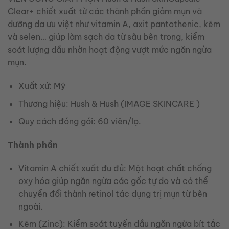
Clear+ chiết xuất từ các thành phần giảm mụn và
dưỡng da ưu việt như vitamin A, axit pantothenic, kẽm
và selen… giúp làm sạch da từ sâu bên trong, kiểm
soát lượng dầu nhờn hoạt động vượt mức ngăn ngừa
mụn.
Xuất xứ: Mỹ
Thương hiệu: Hush & Hush (IMAGE SKINCARE )
Quy cách đóng gói: 60 viên/lọ.
Thành phần
Vitamin A chiết xuất đu đủ: Một hoạt chất chống
oxy hóa giúp ngăn ngừa các gốc tự do và có thể
chuyển đổi thành retinol tác dụng trị mụn từ bên
ngoài.
Kẽm (Zinc): Kiểm soát tuyến dầu ngăn ngừa bít tắc