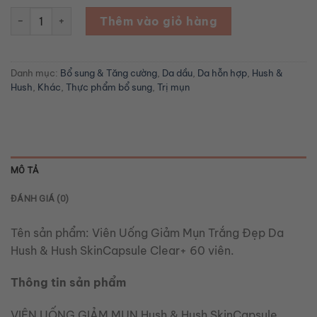
Viên Uống Giảm Mụn Trắng Đẹp Da Hush & Hush SkinCapsule Cl
Thêm vào giỏ hàng
Danh mục:
Bổ sung & Tăng cường
,
Da dầu
,
Da hỗn hợp
,
Hush &
Hush
,
Khác
,
Thực phẩm bổ sung
,
Trị mụn
MÔ TẢ
ĐÁNH GIÁ (0)
Tên sản phẩm: Viên Uống Giảm Mụn Trắng Đẹp Da
Hush & Hush SkinCapsule Clear+ 60 viên.
Thông tin sản phẩm
VIÊN UỐNG GIẢM MỤN Hush & Hush SkinCapsule