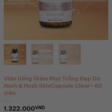
Viên Uống Giảm Mụn Trắng Đẹp Da
Hush & Hush SkinCapsule Clear+ 60
viên
1.322.000
VND