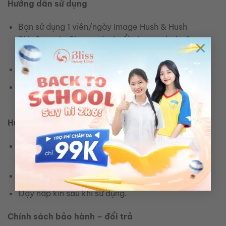
Hướng dẫn sử dụng
Bạn sử dụng 1 viên/ngày Image Hush & Hush
SkinCapsule Clear+ vào buổi sáng trước hoặc sau
×
bữa ăn.
Hoặc theo hướng dẫn của bác sĩ.
Kết hợp chu trình chăm sóc da thông thường của
bạn để nhanh chóng đạt được hiệu quả.
Hướng dẫn bảo quản
Bảo quản nơi khô ráo, thoáng mát, tránh ánh nắng
trực tiếp.
Tránh xa tầm tay trẻ em.
Đậy nắp kín sau khi sử dụng.
Chính sách bảo hành – đổi trả