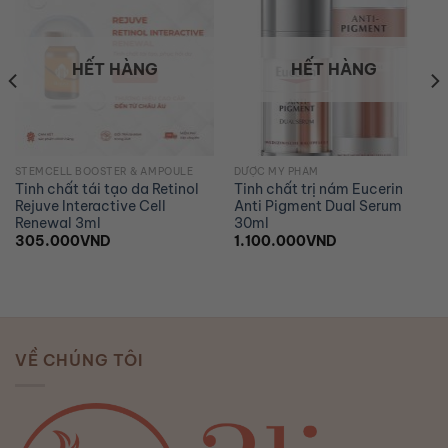
Add to
Add to
wishlist
wishlist
HẾT HÀNG
HẾT HÀNG
STEMCELL BOOSTER & AMPOULE
DƯỢC MỸ PHẨM
Tinh chất tái tạo da Retinol
Tinh chất trị nám Eucerin
Rejuve Interactive Cell
Anti Pigment Dual Serum
Renewal 3ml
30ml
305.000
VND
1.100.000
VND
VỀ CHÚNG TÔI