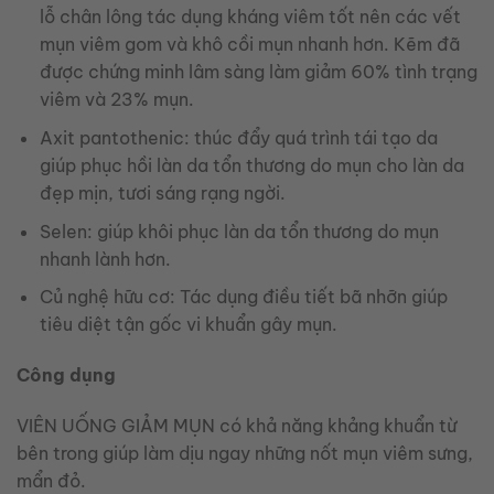
lỗ chân lông tác dụng kháng viêm tốt nên các vết
mụn viêm gom và khô cồi mụn nhanh hơn. Kẽm đã
được chứng minh lâm sàng làm giảm 60% tình trạng
viêm và 23% mụn.
Axit pantothenic: thúc đẩy quá trình tái tạo da
giúp phục hồi làn da tổn thương do mụn cho làn da
đẹp mịn, tươi sáng rạng ngời.
Selen: giúp khôi phục làn da tổn thương do mụn
nhanh lành hơn.
Củ nghệ hữu cơ: Tác dụng điều tiết bã nhỡn giúp
tiêu diệt tận gốc vi khuẩn gây mụn.
Công dụng
VIÊN UỐNG GIẢM MỤN có khả năng khảng khuẩn từ
bên trong giúp làm dịu ngay những nốt mụn viêm sưng,
mẩn đỏ.