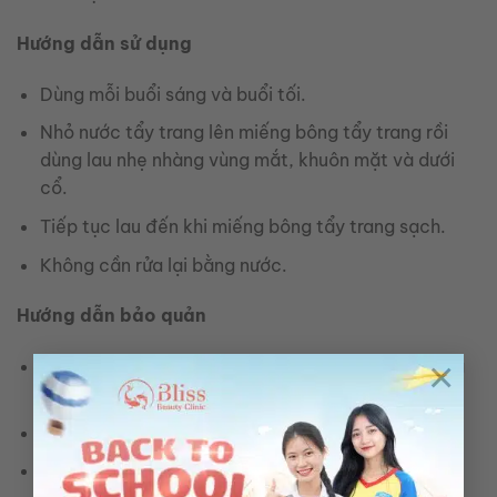
Hướng dẫn sử dụng
Dùng mỗi buổi sáng và buổi tối.
Nhỏ nước tẩy trang lên miếng bông tẩy trang rồi
dùng lau nhẹ nhàng vùng mắt, khuôn mặt và dưới
cổ.
Tiếp tục lau đến khi miếng bông tẩy trang sạch.
Không cần rửa lại bằng nước.
Hướng dẫn bảo quản
×
Bảo quản nơi khô ráo, thoáng mát, tránh ánh nắng
trực tiếp.
Tránh xa tầm tay trẻ em.
Đậy nắp kín sau khi sử dụng.