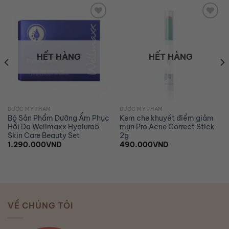
Add to
Add to
wishlist
wishlist
HẾT HÀNG
HẾT HÀNG
DƯỢC MỸ PHẨM
DƯỢC MỸ PHẨM
Bộ Sản Phẩm Dưỡng Ẩm Phục
Kem che khuyết điểm giảm
Hồi Da Wellmaxx Hyaluro5
mụn Pro Acne Correct Stick
Skin Care Beauty Set
2g
1.290.000
VND
490.000
VND
VỀ CHÚNG TÔI