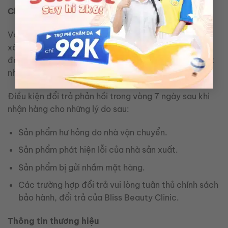
Chính sách bảo hành – đổi trả
Với phương châm lấy sự tin dùng của khách hàng để
xây dựng thương hiệu.
Bliss Beauty Clinic luôn đem
đến những chế độ hậu mãi và bảo hành sản phẩm tốt
nhất được khách hàng tin dùng
Điều kiện đổi trả phản hồi trong vòng 7 ngày sau khi
nhận hàng cho những lý do sau:
Sản phẩm hư hỏng do nhà vận chuyển.
Sản phẩm phát hiện lỗi của nhà sản xuất.
Sản phẩm bị gửi nhầm mặt hàng.
Các trường hợp đổi trả vui lòng tuân thủ chính sách
bảo hành, đổi trả của Bliss Beauty Clinic.
Thông tin thương hiệu