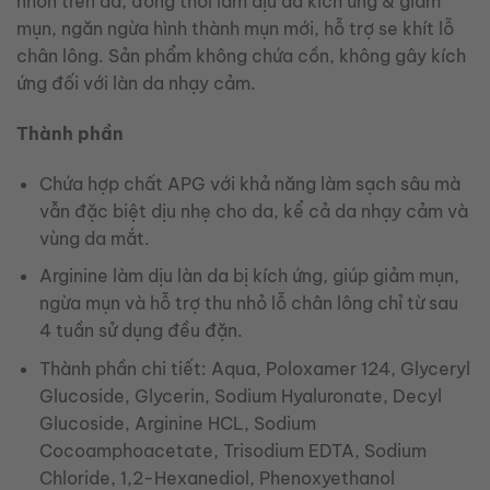
nhờn trên da, đồng thời làm dịu da kích ứng & giảm
mụn, ngăn ngừa hình thành mụn mới, hỗ trợ se khít lỗ
chân lông. Sản phẩm không chứa cồn, không gây kích
ứng đối với làn da nhạy cảm.
Thành phần
Chứa hợp chất APG với khả năng làm sạch sâu mà
vẫn đặc biệt dịu nhẹ cho da, kể cả da nhạy cảm và
vùng da mắt.
Arginine làm dịu làn da bị kích ứng, giúp giảm mụn,
ngừa mụn và hỗ trợ thu nhỏ lỗ chân lông chỉ từ sau
4 tuần sử dụng đều đặn.
Thành phần chi tiết: Aqua, Poloxamer 124, Glyceryl
Glucoside, Glycerin, Sodium Hyaluronate, Decyl
Glucoside, Arginine HCL, Sodium
Cocoamphoacetate, Trisodium EDTA, Sodium
Chloride, 1,2-Hexanediol, Phenoxyethanol