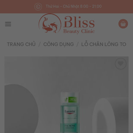
Skip
Thứ Hai - Chủ Nhật 8:00 - 21:00
to
content
TRANG CHỦ
/
CÔNG DỤNG
/
LỖ CHÂN LÔNG TO
Add to
wishlist