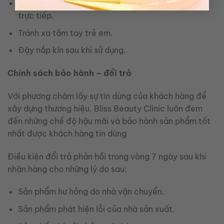
Bảo quản nơi khô ráo, thoáng mát, tránh ánh nắng
trực tiếp.
Tránh xa tầm tay trẻ em.
Đậy nắp kín sau khi sử dụng.
Chính sách bảo hành – đổi trả
Với phương châm lấy sự tin dùng của khách hàng để
xây dựng thương hiệu.
Bliss Beauty Clinic luôn đem
đến những chế độ hậu mãi và bảo hành sản phẩm tốt
nhất được khách hàng tin dùng
Điều kiện đổi trả phản hồi trong vòng 7 ngày sau khi
nhận hàng cho những lý do sau:
Sản phẩm hư hỏng do nhà vận chuyển.
Sản phẩm phát hiện lỗi của nhà sản xuất.