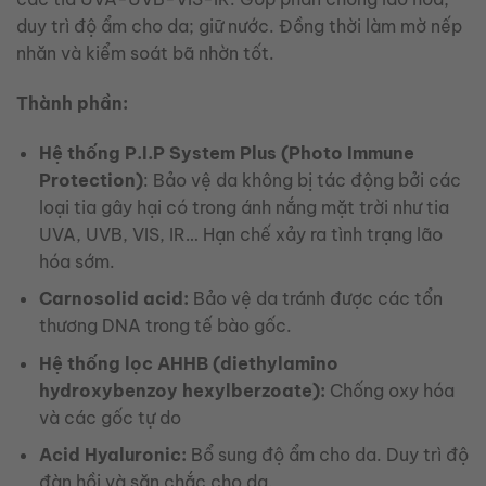
duy trì độ ẩm cho da; giữ nước. Đồng thời làm mờ nếp
nhăn và kiểm soát bã nhờn tốt.
Thành phần:
Hệ thống P.I.P System Plus (Photo Immune
Protection)
: Bảo vệ da không bị tác động bởi các
loại tia gây hại có trong ánh nắng mặt trời như tia
UVA, UVB, VIS, IR… Hạn chế xảy ra tình trạng lão
hóa sớm.
Carnosolid acid:
Bảo vệ da tránh được các tổn
thương DNA trong tế bào gốc.
Hệ thống lọc AHHB (diethylamino
hydroxybenzoy hexylberzoate):
Chống oxy hóa
và các gốc tự do
Acid Hyaluronic:
Bổ sung độ ẩm cho da. Duy trì độ
đàn hồi và săn chắc cho da.