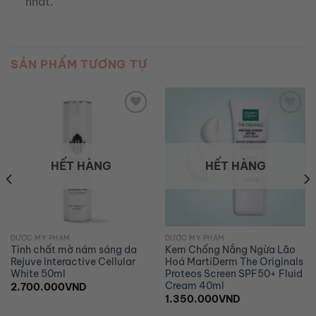
nhất.
SẢN PHẨM TƯƠNG TỰ
Add to
Add to
wishlist
wishlist
HẾT HÀNG
HẾT HÀNG
DƯỢC MỸ PHẨM
DƯỢC MỸ PHẨM
Tinh chất mờ nám sáng da
Kem Chống Nắng Ngừa Lão
Rejuve Interactive Cellular
Hoá MartiDerm The Originals
White 50ml
Proteos Screen SPF50+ Fluid
Cream 40ml
2.700.000
VND
1.350.000
VND