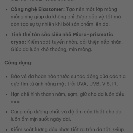
Công nghệ Elastomer:
Tạo nên một lớp màng
mỏng nhẹ giúp da không chỉ được bảo vệ tốt mà
còn tạo sự tự nhiên khi bôi sản phẩm lên da.
Tinh thể tán sắc siêu nhỏ Micro-prismatic
cryso:
Kiểm soát tuyến nhờn, cải thiện nếp nhăn.
Giúp da luôn khô thoáng, mịn màng.
Công dụng:
Bảo vệ da hoàn hảo trước sự tác động của các tia
cực tím từ ánh nắng mặt trời UVA, UVB, VIS, IR.
Hạn chế hình thành nám, sạm, giữ cho da luôn đều
màu.
Cung cấp dưỡng chất và độ ẩm cần thiết cho da
luôn ẩm mịn suốt ngày dài.
Kiểm soát lượng dầu nhờn tiết ra trên da tốt. Giúp