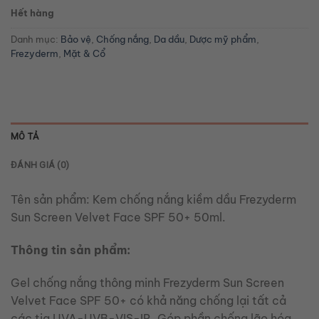
Hết hàng
Danh mục:
Bảo vệ
,
Chống nắng
,
Da dầu
,
Dược mỹ phẩm
,
Frezyderm
,
Mặt & Cổ
MÔ TẢ
ĐÁNH GIÁ (0)
Tên sản phẩm: Kem chống nắng kiềm dầu Frezyderm
Sun Screen Velvet Face SPF 50+ 50ml.
Thông tin sản phẩm:
Gel chống nắng thông minh Frezyderm Sun Screen
Velvet Face SPF 50+ có khả năng chống lại tất cả
các tia UVA-UVB-VIS-IR. Góp phần chống lão hóa,