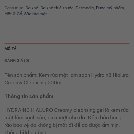
Danh mục:
Da khô
,
Da khô thiếu nước
,
Dermedic
,
Dược mỹ phẩm
,
Mặt & Cổ
,
Sữa rửa mặt
MÔ TẢ
ĐÁNH GIÁ (0)
Tên sản phẩm:
Kem rửa mặt làm sạch Hydrain3 Hialuro
Creamy Cleansing 200ml.
Thông tin sản phẩm
HYDRAIN3 HIALURO Creamy cleansing gel là kem rửa
mặt làm sạch sâu, ẩm mượt cho da. Đảm bảo hàng
rào bảo vệ da không bị mất đi để da được ẩm mịn,
không bị khô căng.