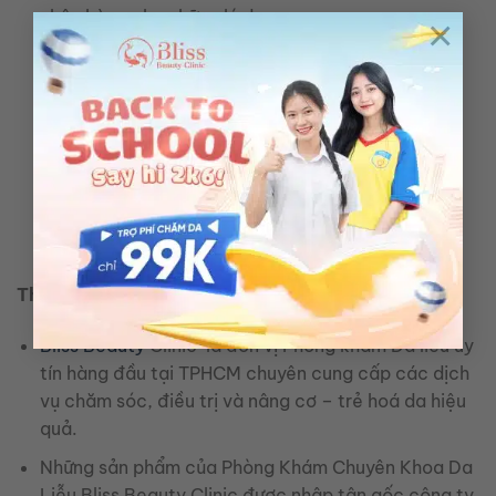
nhận hàng cho những lý do sau:
×
Sản phẩm hư hỏng do nhà vận chuyển.
Sản phẩm phát hiện lỗi của nhà sản xuất.
Sản phẩm bị gửi nhầm mặt hàng.
Các trường hợp đổi trả vui lòng tuân thủ
chính sách bảo hành, đổi trả tại Bliss
Beauty Clinic.
Thông Tin Thương Hiệu
Bliss Beauty
Clinic là đơn vị Phòng khám Da liễu uy
tín hàng đầu tại TPHCM chuyên cung cấp các dịch
vụ chăm sóc, điều trị và nâng cơ – trẻ hoá da hiệu
quả.
Những sản phẩm của Phòng Khám Chuyên Khoa Da
Liễu Bliss Beauty Clinic được nhập tận gốc công ty