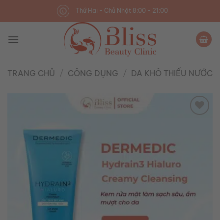
Skip
Thứ Hai - Chủ Nhật 8:00 - 21:00
to
content
TRANG CHỦ
/
CÔNG DỤNG
/
DA KHÔ THIẾU NƯỚC
Add to
wishlist